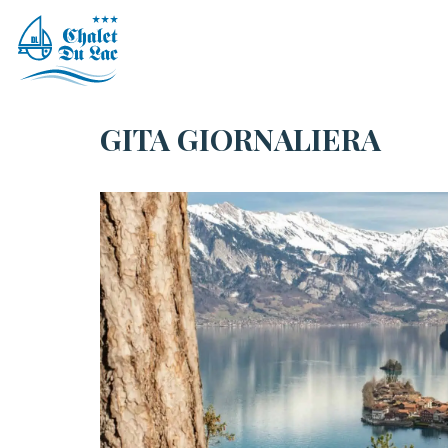
Vai
al
contenuto
GITA GIORNALIERA