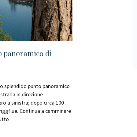
to panoramico di
lo splendido punto panoramico
 strada in direzione
ero a sinistra; dopo circa 100
 Senggflue. Continua a camminare
utto